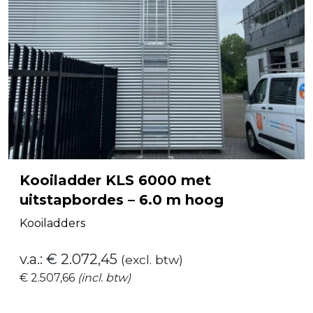
Kooiladder KLS 6000 met
uitstapbordes – 6.0 m hoog
Kooiladders
v.a.:
€
2.072,45
(excl. btw)
€
2.507,66
(incl. btw)