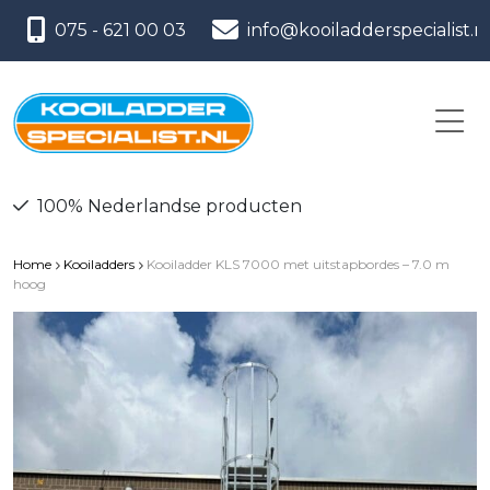
075 - 621 00 03
info@kooiladderspecialist.n
100% Nederlandse producten
Home
Kooiladders
Kooiladder KLS 7000 met uitstapbordes – 7.0 m
hoog