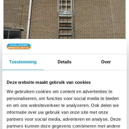
Toestemming
Details
Over
Kooiladder KLS 4000 met
uitstaptrede – 4.0 m hoog
Deze website maakt gebruik van cookies
Kooiladders
We gebruiken cookies om content en advertenties te
v.a.:
€
1.119,45
personaliseren, om functies voor social media te bieden
(excl. btw)
en om ons websiteverkeer te analyseren. Ook delen we
€
1.354,53
(incl. btw)
informatie over uw gebruik van onze site met onze
partners voor social media, adverteren en analyse. Deze
partners kunnen deze gegevens combineren met andere