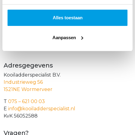
Alles toestaan
Over ons
Aanpassen
Voor elke situatie op hoogte een veilige oplossing.
Dat is waar we bij kooiladderspecialist.nl voor staan.
Adresgegevens
Kooiladderspecialist B.V.
Industrieweg 56
1521NE Wormerveer
T
075 – 621 00 03
E
info@kooiladderspecialist.nl
KvK 56052588
Vragen?