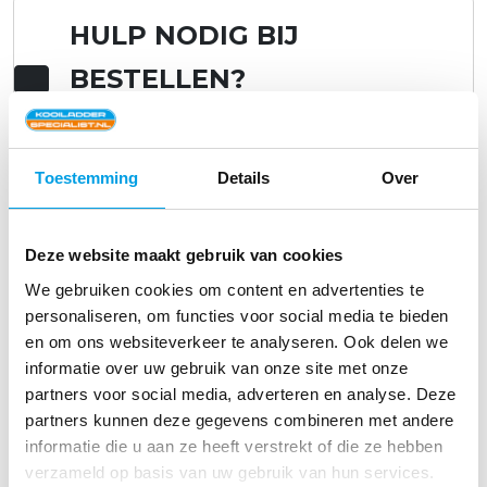
HULP NODIG BIJ
BESTELLEN?
Onze experts helpen u graag!
Toestemming
Details
Over
075 - 621 00 03
Deze website maakt gebruik van cookies
Ma – vr van 08.00 tot 16.30 uur
We gebruiken cookies om content en advertenties te
personaliseren, om functies voor social media te bieden
en om ons websiteverkeer te analyseren. Ook delen we
BERICHT STUREN
informatie over uw gebruik van onze site met onze
partners voor social media, adverteren en analyse. Deze
partners kunnen deze gegevens combineren met andere
informatie die u aan ze heeft verstrekt of die ze hebben
verzameld op basis van uw gebruik van hun services.